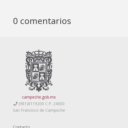
0 comentarios
campeche.gob.mx
(981)8119200 C.P. 24000
San Francisco de Campeche
Contacto