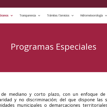
ócenos
Transparencia
Trámites / Servicios
Hidrometeorología
Programas Especiales
 de mediano y corto plazo, con un enfoque de
aridad y no discriminación; del que dispone las 
idades municipales o demarcaciones territoriale