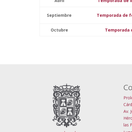
Abril
Temporada de ll
Septiembre
Temporada de fer
Octubre
Temporada de
Co
Prol
Cárd
Av. 
Héro
las 