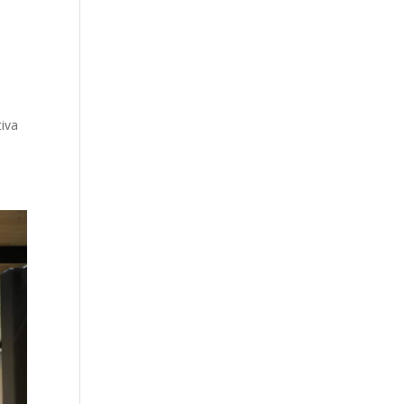
a
tiva