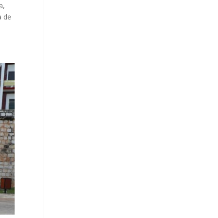
a,
a de