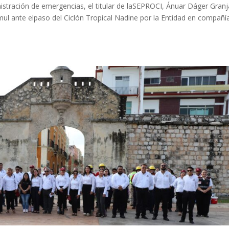
stración de emergencias, el titular de laSEPROCI, Ánuar Dáger Granj
kmul ante elpaso del Ciclón Tropical Nadine por la Entidad en compañí