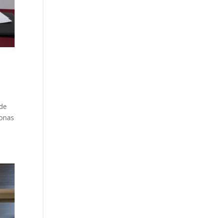
 de
sonas